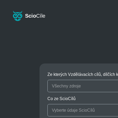
Scio
Cíle
Ze kterých Vzdělávacích cílů, dílčíc
Všechny zdroje
Co ze ScioCílů
Vyberte údaje ScioCílů